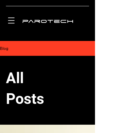
parotech
Blog
All
Posts