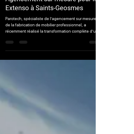
13 mai
1 min de lecture
Agencement sur mesure pour In
Extenso à Saints-Geosmes
Parotech, spécialiste de l’agencement sur mesure et
de la fabrication de mobilier professionnel, a
récemment réalisé la transformation complète d’un
espace de bureaux pour In Extenso à Saints-
Geosmes. Le projet a débuté par le démontage des
anciens aménagements, la dépose des portes
coulissantes finition bois loupe, la remise en
peinture des murs ainsi que la création d’une
ouverture destinée à accueillir une future verrière
atelier sur mesure. Nous avons ensuite conçu et fab