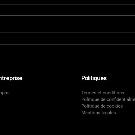
Le “mouton à cinq pattes” :
une spécialité à part entière
ntreprise
Politiques
ropos
Termes et conditions
Politique de confidentialit
Politique de cookies
re Strepponi
Mentions légales