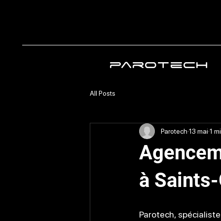
parotech
All Posts
Parotech
13 mai
1 m
Agenceme
à Saints
Parotech, spécialiste