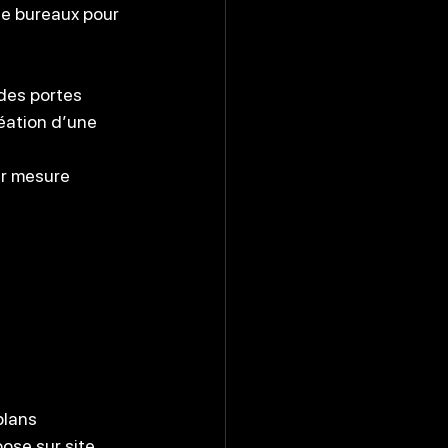
de bureaux pour 
des portes 
réation d’une 
r mesure 
plans 
ose sur site.