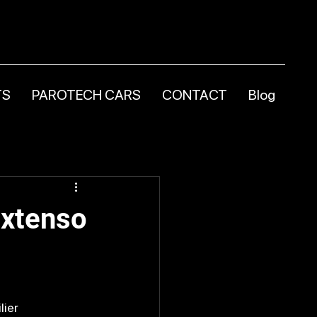
TS
PAROTECH CARS
CONTACT
Blog
Extenso
ier 