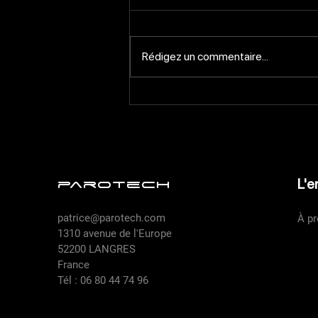
Rédigez un commentaire...
Quand l’IA fait revivre la
Chrysler 300C Parotech, près
de 20 ans plus tard
L'e
parotech
patrice@parotech.com
À p
1310 avenue de l'Europe
52200 LANGRES
Pier
France
Tél : 06 80 44 74 96