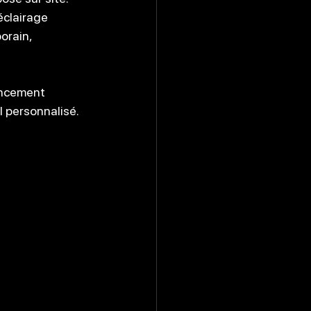
éclairage 
rain, 
encement 
l personnalisé.