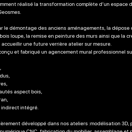
emment réalisé la transformation complète d’un espace 
-Geosmes.
par le démontage des anciens aménagements, la dépose 
 bois loupe, la remise en peinture des murs ainsi que la c
accueillir une future verrière atelier sur mesure.
conçu et fabriqué un agencement mural professionnel su
,
dus,
ves,
utés aspect bois,
ran,
 indirect intégré.
ièrement développé dans nos ateliers :modélisation 3D, 
numérique CNC, fabrication du mobilier, assemblage et p